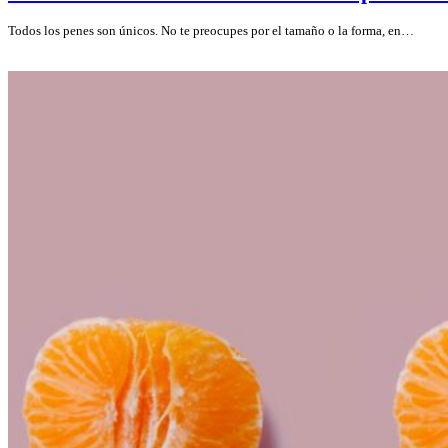
Todos los penes son únicos. No te preocupes por el tamaño o la forma, en…